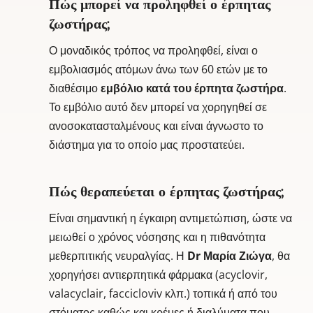
Πώς μπορεί να προληφθεί ο έρπητας
ζωστήρας;
Ο μοναδικός τρόπος να προληφθεί, είναι ο
εμβολιασμός ατόμων άνω των 60 ετών με το
διαθέσιμο
εμβόλιο κατά του έρπητα ζωστήρα
.
Το εμβόλιο αυτό δεν μπορεί να χορηγηθεί σε
ανοσοκατασταλμένους και είναι άγνωστο το
διάστημα για το οποίο μας προστατεύει.
Πώς θεραπεύεται ο έρπητας ζωστήρας;
Είναι σημαντική η έγκαιρη αντιμετώπιση, ώστε να
μειωθεί ο χρόνος νόσησης και η πιθανότητα
μεθερπιτικής νευραλγίας. Η
Dr Μαρία Ζιώγα
, θα
χορηγήσει αντιερπητικά φάρμακα (acyclovir,
valacyclair, faccicloviv κλπ.) τοπικά ή από του
στόματος καθώς και κρέμες ή διαλύματα που