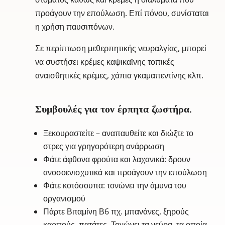
προάγουν την επούλωση. Επί πόνου, συνίσταται
η χρήση παυσιπόνων.
Σε περίπτωση μεθερπητικής νευραλγίας, μπορεί
να συστήσει κρέμες καψικαϊνης τοπικές
αναισθητικές κρέμες, χάπια γκαμαπεντίνης κλπ.
Συμβουλές για τον έρπητα ζωστήρα.
Ξεκουραστείτε – αναπαυθείτε και διώξτε το
στρες για γρηγορότερη ανάρρωση
Φάτε άφθονα φρούτα και λαχανικά: δρουν
ανοσοενισχυτικά και προάγουν την επούλωση
Φάτε κοτόσουπα: τονώνει την άμυνα του
οργανισμού
Πάρτε Βιταμίνη Β6 πχ. μπανάνες, ξηρούς
καρπούς, πατάτες. Τονώνει τα νεύρα, τα οποία