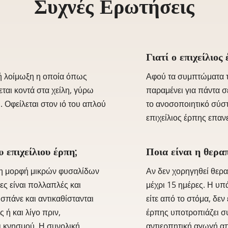
Συχνές Ερωτήσεις
Γιατί ο επιχείλιος
ική λοίμωξη η οποία όπως
Αφού τα συμπτώματα 
ται κοντά στα χείλη, γύρω
παραμένει για πάντα 
. Οφείλεται στον ιό του απλού
το ανοσοποιητικό σύστ
επιχείλιος έρπης επανε
υ επιχείλιου έρπη;
Ποια είναι η θεραπ
 τη μορφή μικρών φυσαλίδων
Αν δεν χορηγηθεί θερ
ες είναι πολλαπλές και
μέχρι 15 ημέρες. Η υπ
σπάνε και αντικαθίστανται
είτε από το στόμα, δεν
 ή και λίγο πριν,
έρπης υποτροπιάζει συ
ι κνησμού. Η συνολική
αντιερπητική αγωγή α