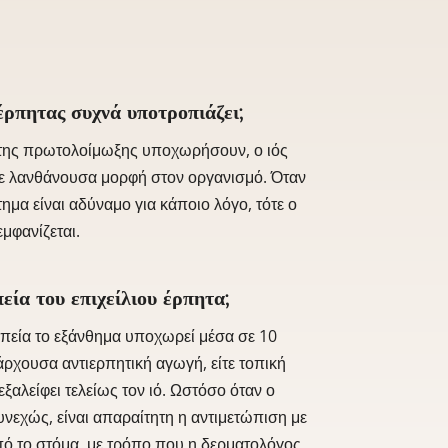
 έρπητας συχνά υποτροπιάζει;
της πρωτολοίμωξης υποχωρήσουν, ο ιός
σε λανθάνουσα μορφή στον οργανισμό. Όταν
ημα είναι αδύναμο για κάποιο λόγο, τότε ο
μφανίζεται.
εία του επιχείλιου έρπητα;
απεία το εξάνθημα υποχωρεί μέσα σε 10
άρχουσα αντιερπητική αγωγή, είτε τοπική
 εξαλείφει τελείως τον ιό. Ωστόσο όταν ο
νεχώς, είναι απαραίτητη η αντιμετώπιση με
πό το στόμα, με τρόπο που η δερματολόγος