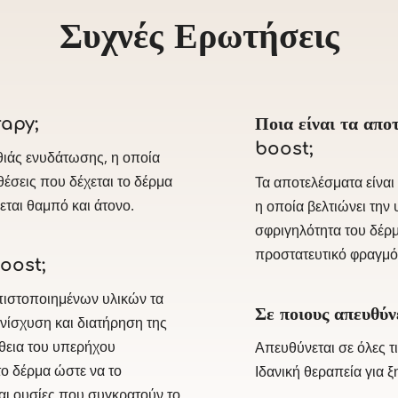
Συχνές Ερωτήσεις
rapy;
Ποια είναι τα απ
boost;
θιάς ενυδάτωσης, η οποία
θέσεις που δέχεται το δέρμα
Τα αποτελέσματα είναι
εται θαμπό και άτονο.
η οποία βελτιώνει την 
σφριγηλότητα του δέρ
προστατευτικό φραγμό
oost;
 πιστοποιημένων υλικών τα
Σε ποιους απευθύ
ενίσχυση και διατήρηση της
θεια του υπερήχου
Απευθύνεται σε όλες τι
το δέρμα ώστε να το
Ιδανική θεραπεία για 
αι ουσίες που συγκρατούν το