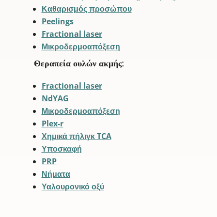
Καθαρισμός προσώπου
Peelings
Fractional laser
Μικροδερμοαπόξεση
Θεραπεία ουλών ακμής:
Fractional laser
NdYAG
Μικροδερμοαπόξεση
Plex-r
Χημικά πήλιγκ TCA
Υποσκαφή
PRP
Νήματα
Υαλουρονικό οξύ